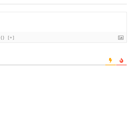
{}
[+]