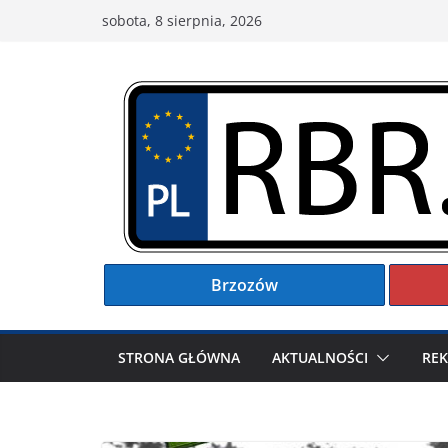
Przejdź
sobota, 8 sierpnia, 2026
do
treści
Brzozów
STRONA GŁÓWNA
AKTUALNOŚCI
RE