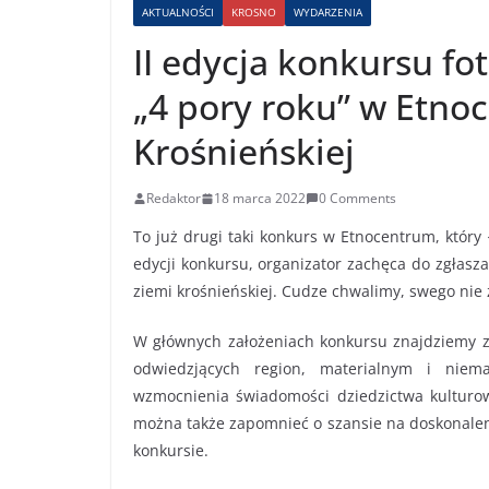
AKTUALNOŚCI
KROSNO
WYDARZENIA
II edycja konkursu f
„4 pory roku” w Etno
Krośnieńskiej
Redaktor
18 marca 2022
0 Comments
To już drugi taki konkurs w Etnocentrum, który
edycji konkursu, organizator zachęca do zgłasz
ziemi krośnieńskiej. Cudze chwalimy, swego nie
W głównych założeniach konkursu znajdziemy z
odwiedzjących region, materialnym i niema
wzmocnienia świadomości dziedzictwa kulturo
można także zapomnieć o szansie na doskonaleni
konkursie.