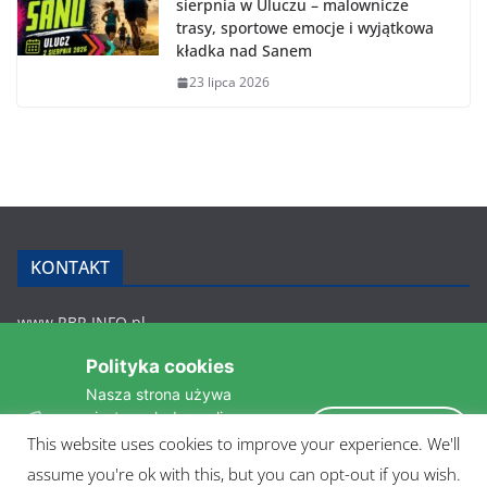
sierpnia w Uluczu – malownicze
trasy, sportowe emocje i wyjątkowa
kładka nad Sanem
23 lipca 2026
KONTAKT
www.RBR.INFO.pl
Zmiennica 147
Polityka cookies
36-200 Brzozów
Nasza strona używa
rbr.info.pl@gmail.com
ciasteczek do analizy
tel.: 607 548 627
Akceptuję
statystyk i zapewnienia
This website uses cookies to improve your experience. We'll
POLITYKA PRYWATNOŚCI
takiego samego działania
assume you're ok with this, but you can opt-out if you wish.
pomiędzi wizytami.