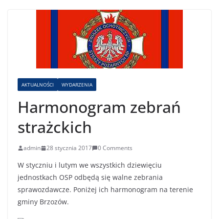
AKTUALNOŚCI
WYDARZENIA
Harmonogram zebrań
strażckich
admin
28 stycznia 2017
0 Comments
W styczniu i lutym we wszystkich dziewięciu
jednostkach OSP odbędą się walne zebrania
sprawozdawcze. Poniżej ich harmonogram na terenie
gminy Brzozów.