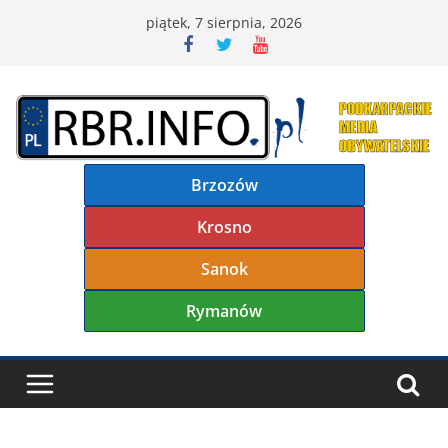
Przejdź
piątek, 7 sierpnia, 2026
do
treści
Brzozów
Krosno
Sanok
Rymanów