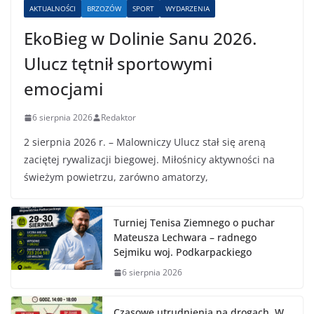
AKTUALNOŚCI
BRZOZÓW
SPORT
WYDARZENIA
EkoBieg w Dolinie Sanu 2026.
Ulucz tętnił sportowymi
emocjami
6 sierpnia 2026
Redaktor
2 sierpnia 2026 r. – Malowniczy Ulucz stał się areną
zaciętej rywalizacji biegowej. Miłośnicy aktywności na
świeżym powietrzu, zarówno amatorzy,
Turniej Tenisa Ziemnego o puchar
Mateusza Lechwara – radnego
Sejmiku woj. Podkarpackiego
6 sierpnia 2026
Czasowe utrudnienia na drogach. W