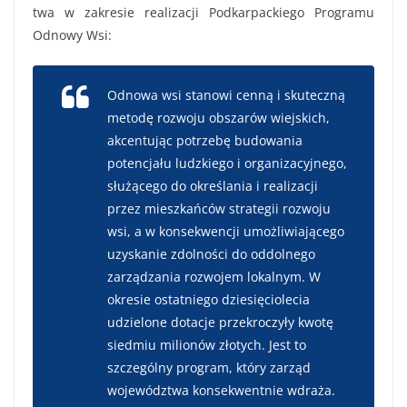
twa
w zakresie realizacji
Podkarpackiego Programu
Odnowy Wsi
:
O
dnowa wsi stanowi cenną i skuteczną
metodę rozwoju obszarów wiejskich,
akcentując potrzebę budowania
potencjału ludzkiego i organizacyjnego,
służącego do określania i realizacji
przez mieszkańców strategii rozwoju
wsi, a w konsekwencji umożliwiającego
uzyskanie zdolności do oddolnego
zarządzania rozwojem lokalnym
. W
okresie ostatniego dziesięciolecia
udzielone dotacje przekroczyły kwot
ę
siedmiu milionów złotych
. Jest to
szczególny program, który zarząd
w
ojewództwa konsekwentnie wdraża.