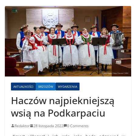
AKTUALNOŚCI
BRZOZÓW
WYDARZENIA
Haczów najpiekniejszą
wsią na Podkarpaciu
Redaktor
28 listopada 2022
0 Comments