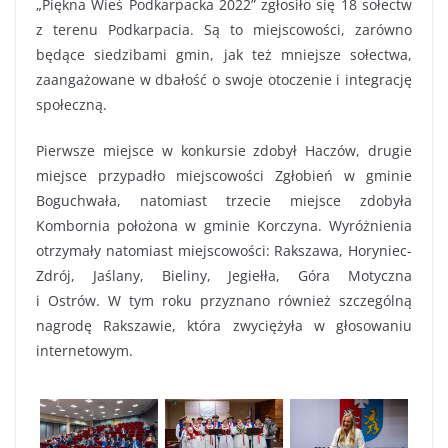
„Piękna Wieś Podkarpacka 2022
”
zgłosiło się 18 sołectw
z terenu Podkarpacia. Są to miejscowości,
zarówno
będące siedzibami gmin
,
jak też
mniejsze sołectwa,
zaangażowane w dbałość o swoje otoczenie i integrację
społeczną.
Pierwsze m
iejsce
w konkursie zdobył
Haczów
, drugie
miejsce przypadło miejscowości
Zgłobień w
g
minie
Boguchwała
, natomiast trz
ecie miejsce zdobyła
Kombornia położona
w g
minie Korczyna
. Wyróżnienia
otrzymały natomiast miejscowości:
Rakszawa, Horyniec-
Zdrój, Jaślany, B
ieliny, Jegiełła, Góra Motyczna
i
Ostrów.
W tym rok
u
przyznano również szczególną
nagrodę
Rakszawie, która zwyciężyła
w głosowaniu
internetowym
.