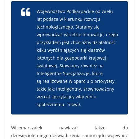
Województwo Podkarpackie od wielu
lat podąża w kierunku rozwoju
technologicznego
.
S
taramy się
wprowadzać wszelkie innowacje
,
czego
przykładem jest chociażby działalność
kilku wyróżniających się klastrów
istotnych dla gospodarki krajowej i
światowej
. Stawiamy również
na
Inteligentne Specjalizacje
, które
są
realizowane
w oparciu o priorytety,
takie jak: inteligentny
, zrównoważony
wzrost
sprzyjający włączeniu
społecznemu
– mówił.
Wicemarszałek
nawiązał także do
dziesięcioletniego
doświadczenia
samorząd
u
w
ojewódz