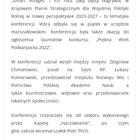
„Smart villages”
i
ich
rola, jaką będą odgrywać
w
Krajowym Planie Strategicznym dla Wspólnej Polityki
Rol
nej w nowej perspektywie 2023-2027 –
to tematyka
konferencji
, która odbyła się w
piątek w
urzędzie
marszałkowskim. Konferencja była także okazją do
ogłoszenia laureatów konkursu „Piękna Wieś
Podkarpacka 2022”.
W konferencji
udział wzię
li między innymi:
Zbigniew
Chmielowiec,
poseł na Sejm RP
,
Łukasz
Komorowski,
p
rzedstawiciel Instytutu Rozwoju Wsi i
Rolnictwa Polskiej Akademii Nauk
,
a
także
burmistrzowie, wójtowie oraz przedstawiciele
lokaln
ych
społeczności.
Konferencja rozpocz
ęła się
od utworu wykona
nego
przez Kapelę „Haczowia
nie”, po cz
ym
głos
zabrał
wicemarszałek
Piotr Pilch
: