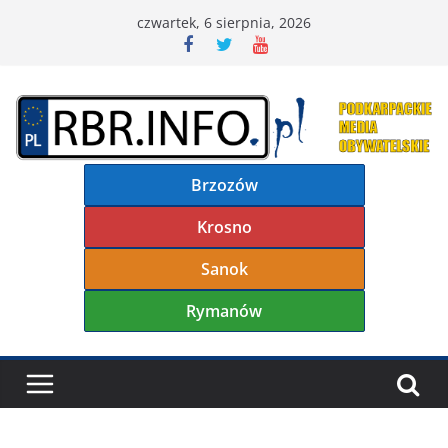
Przejdź
czwartek, 6 sierpnia, 2026
do
treści
Brzozów
Krosno
Sanok
Rymanów