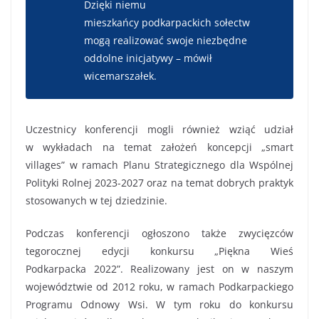
Dzięki
niemu
mieszkańcy
podkarpackich
sołectw
mogą realizować swoje niezbędne
oddolne inicjatywy
– mówił
wicemarszałek.
Uczestnicy konferencji mogli również
wziąć udział
w
wykład
ach
na temat założeń koncepcji
„smart
v
illages
”
w ramach Planu Strategicznego dla Wspólnej
Polityki Rolnej 2023-2027 oraz na temat dobrych prakty
k
stosowanych w tej dziedzinie.
Podczas konferencji ogłoszono
także
zwycięzców
tegorocznej edycji konkursu „Piękna Wieś
Podkarpacka
2022
”.
Realizowany jest on w naszym
województwie
od 2012 roku,
w ramach Podkarpackiego
Programu Odnowy Wsi.
W tym roku do konkursu