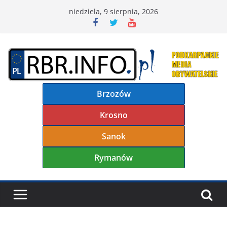
Przejdź
niedziela, 9 sierpnia, 2026
do
treści
Brzozów
Krosno
Sanok
Rymanów