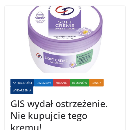
AKTUALNOŚCI
BRZOZÓW
KROSNO
RYMANÓW
SANOK
WYDARZENIA
GIS wydał ostrzeżenie.
Nie kupujcie tego
kremu!