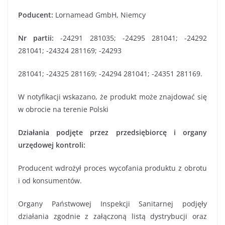
Poducent:
Lornamead GmbH, Niemcy
Nr partii
:
-24291 281035; -24295 281041; -24292
281041; -24324 281169; -24293
281041; -24325 281169; -24294 281041; -24351 281169.
W notyfikacji wskazano, że produkt może znajdować się
w obrocie na terenie Polski
Działania podjęte przez przedsiębiorcę i organy
urzędowej kontroli:
Producent wdrożył proces wycofania produktu z obrotu
i od konsumentów.
Organy Państwowej Inspekcji Sanitarnej podjęły
działania zgodnie z załączoną listą dystrybucji oraz