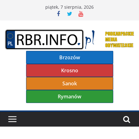
Przejdź
piątek, 7 sierpnia, 2026
do
treści
Brzozów
Krosno
Sanok
Rymanów