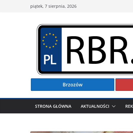
Przejdź
piątek, 7 sierpnia, 2026
do
treści
Brzozów
STRONA GŁÓWNA
AKTUALNOŚCI
RE