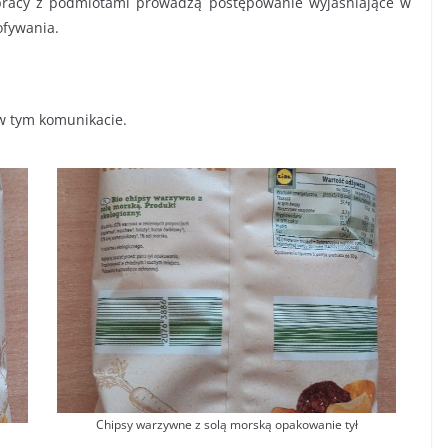
pracy z podmiotami prowadzą postępowanie wyjaśniające w
ofywania.
 w tym komunikacie.
Chipsy warzywne z solą morską opakowanie tył