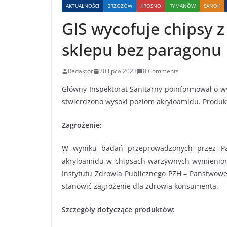
AKTUALNOŚCI
BRZOZÓW
KROSNO
RYMANÓW
SANOK
GIS wycofuje chipsy z
sklepu bez paragonu
Redaktor
20 lipca 2023
0 Comments
Główny Inspektorat Sanitarny poinformował o wy
stwierdzono wysoki poziom akryloamidu. Produk
Zagrożenie:
W wyniku badań przeprowadzonych przez Pań
akryloamidu w chipsach warzywnych wymienion
Instytutu Zdrowia Publicznego PZH – Państwowe
stanowić zagrożenie dla zdrowia konsumenta.
Szczegóły dotyczące produktów: