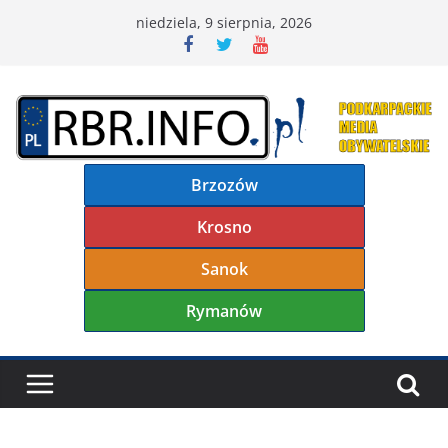
Przejdź
niedziela, 9 sierpnia, 2026
do
treści
Brzozów
Krosno
Sanok
Rymanów