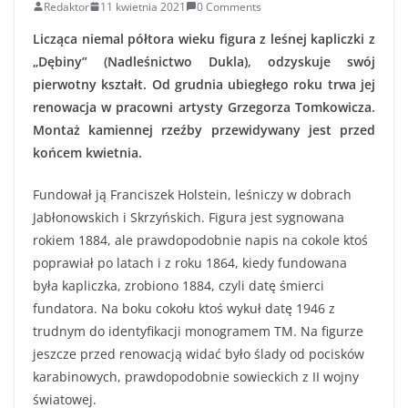
Redaktor
11 kwietnia 2021
0 Comments
Licząca niemal półtora wieku figura z leśnej kapliczki z
„Dębiny” (Nadleśnictwo Dukla), odzyskuje swój
pierwotny kształt. Od grudnia ubiegłego roku trwa jej
renowacja w pracowni artysty Grzegorza Tomkowicza.
Montaż kamiennej rzeźby przewidywany jest przed
końcem kwietnia.
Fundował ją Franciszek Holstein, leśniczy w dobrach
Jabłonowskich i Skrzyńskich. Figura jest sygnowana
rokiem 1884, ale prawdopodobnie napis na cokole ktoś
poprawiał po latach i z roku 1864, kiedy fundowana
była kapliczka, zrobiono 1884, czyli datę śmierci
fundatora. Na boku cokołu ktoś wykuł datę 1946 z
trudnym do identyfikacji monogramem TM. Na figurze
jeszcze przed renowacją widać było ślady od pocisków
karabinowych, prawdopodobnie sowieckich z II wojny
światowej.