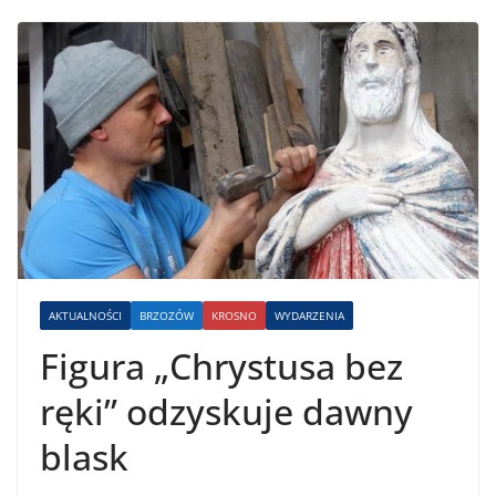
AKTUALNOŚCI
BRZOZÓW
KROSNO
WYDARZENIA
Figura „Chrystusa bez
ręki” odzyskuje dawny
blask