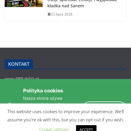
kładka nad Sanem
23 lipca 2026
KONTAKT
www.RBR.INFO.pl
Zmiennica 147
Polityka cookies
36-200 Brzozów
Nasza strona używa
rbr.info.pl@gmail.com
ciasteczek do analizy
tel.: 607 548 627
Akceptuję
statystyk i zapewnienia
This website uses cookies to improve your experience. We'll
POLITYKA PRYWATNOŚCI
takiego samego działania
assume you're ok with this, but you can opt-out if you wish.
pomiędzi wizytami.
Czytaj więcej »
Cookie settings
ACCEPT