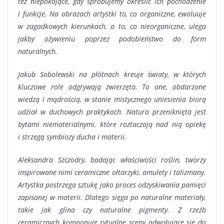
też niepokojące, gdy spróbujemy określić ich pochodzenie
i funkcje. Na obrazach artystki to, co organiczne, ewoluuje
w zagadkowych kierunkach, a to, co nieorganiczne, ulega
jakby ożywieniu poprzez podobieństwo do form
naturalnych.
Jakub Sobolewski na płótnach kreuje światy, w których
kluczowe role odgrywają zwierzęta. To one, obdarzone
wiedzą i mądrością, w stanie mistycznego uniesienia biorą
udział w duchowych praktykach. Natura przeniknięta jest
bytami niematerialnymi, które roztaczają nad nią opiekę
i strzegą symbiozy ducha i materii.
Aleksandra Szczodry, badając właściwości roślin, tworzy
inspirowane nimi ceramiczne ołtarzyki, amulety i talizmany.
Artystka postrzega sztukę jako proces odzyskiwania pamięci
zapisanej w materii. Dlatego sięga po naturalne materiały,
takie jak glina czy naturalne pigmenty. Z rzeźb
ceramicznych komponuje rytualne sceny odwołujące się do