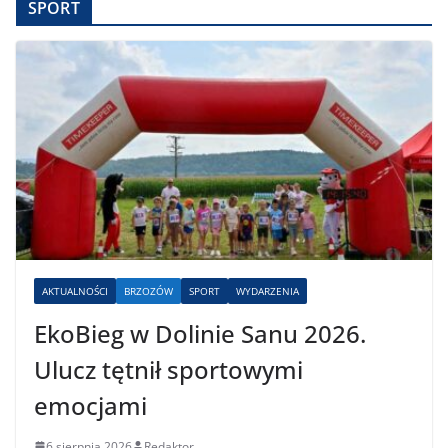
SPORT
AKTUALNOŚCI
BRZOZÓW
SPORT
WYDARZENIA
EkoBieg w Dolinie Sanu 2026.
Ulucz tętnił sportowymi
emocjami
6 sierpnia 2026
Redaktor