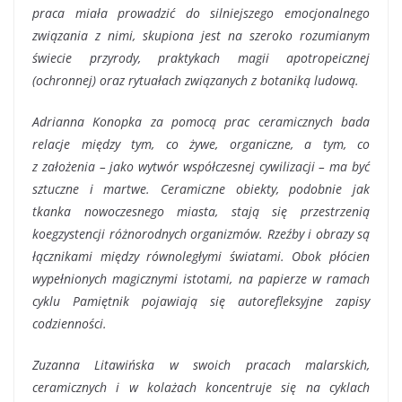
praca miała prowadzić do silniejszego emocjonalnego
związania z nimi, skupiona jest na szeroko rozumianym
świecie przyrody, praktykach magii apotropeicznej
(ochronnej) oraz rytuałach związanych z botaniką ludową.
Adrianna Konopka za pomocą prac ceramicznych bada
relacje między tym, co żywe, organiczne, a tym, co
z założenia – jako wytwór współczesnej cywilizacji – ma być
sztuczne i martwe. Ceramiczne obiekty, podobnie jak
tkanka nowoczesnego miasta, stają się przestrzenią
koegzystencji różnorodnych organizmów. Rzeźby i obrazy są
łącznikami między równoległymi światami. Obok płócien
wypełnionych magicznymi istotami, na papierze w ramach
cyklu Pamiętnik pojawiają się autorefleksyjne zapisy
codzienności.
Zuzanna Litawińska w swoich pracach malarskich,
ceramicznych i w kolażach koncentruje się na cyklach