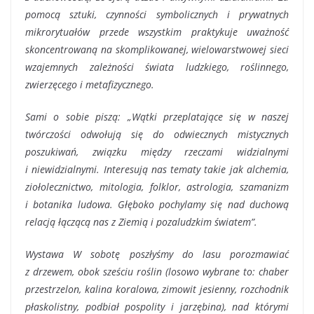
pomocą sztuki, czynności symbolicznych i prywatnych
mikrorytuałów przede wszystkim praktykuje uważność
skoncentrowaną na skomplikowanej, wielowarstwowej sieci
wzajemnych zależności świata ludzkiego, roślinnego,
zwierzęcego i metafizycznego.
Sami o sobie piszą: „Wątki przeplatające się w naszej
twórczości odwołują się do odwiecznych mistycznych
poszukiwań, związku między rzeczami widzialnymi
i niewidzialnymi. Interesują nas tematy takie jak alchemia,
ziołolecznictwo, mitologia, folklor, astrologia, szamanizm
i botanika ludowa. Głęboko pochylamy się nad duchową
relacją łączącą nas z Ziemią i pozaludzkim światem”.
Wystawa W sobotę poszłyśmy do lasu porozmawiać
z drzewem, obok sześciu roślin (losowo wybrane to: chaber
przestrzelon, kalina koralowa, zimowit jesienny, rozchodnik
płaskolistny, podbiał pospolity i jarzębina), nad którymi