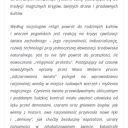
tradycji magicznych kręgów, świętych drzew i pradawnych
kultów.
Według socjologów religii powrót do rodzimych kultów
i wierzeń pogańskich jest reakcją na kryzys cywilizacji
świata zachodniego – jego racjonalność, industrializację,
rozwój technologii przy jednoczesnej dewastacji środowiska
naturalnego. Jest to nie tyle powrót do przeszłości, ile
nowoczesna „religijność protestu”. Postępujący od czasów
nowożytnych, opisany przez Maxa Webera proces
„odczarowania świata” polegał na wprowadzaniu
racjonalnej wiedzy w miejsce ludowych wierzeń i myślenia
magicznego. Czynienie świata przewidywalnym, obliczalnym
i poddanym ludzkiej kontroli miało uwolnić człowieka od
lęku przed demonami, czarami oraz gniewem bogów. Jak
wiemy z historii, owa racjonalność przyniosła nowe lęki
i „demony”, jak choćby bezduszny kapitalizm, utratę
tożsamości w zglobalizowanym świecie, katastrofy