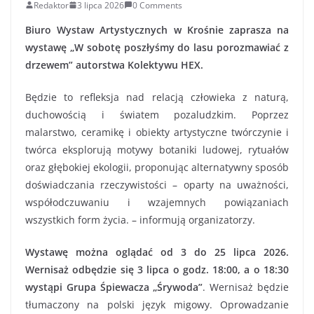
Redaktor
3 lipca 2026
0 Comments
Biuro Wystaw Artystycznych w Krośnie zaprasza na
wystawę „W sobotę poszłyśmy do lasu porozmawiać z
drzewem” autorstwa Kolektywu HEX.
Będzie to refleksja nad relacją człowieka z naturą,
duchowością i światem pozaludzkim. Poprzez
malarstwo, ceramikę i obiekty artystyczne twórczynie i
twórca eksplorują motywy botaniki ludowej, rytuałów
oraz głębokiej ekologii, proponując alternatywny sposób
doświadczania rzeczywistości – oparty na uważności,
współodczuwaniu i wzajemnych powiązaniach
wszystkich form życia. – informują organizatorzy.
Wystawę można oglądać od 3 do 25 lipca 2026.
Wernisaż odbędzie się 3 lipca o godz. 18:00, a o 18:30
wystąpi Grupa Śpiewacza „Śrywoda”
. Wernisaż będzie
tłumaczony na polski język migowy. Oprowadzanie