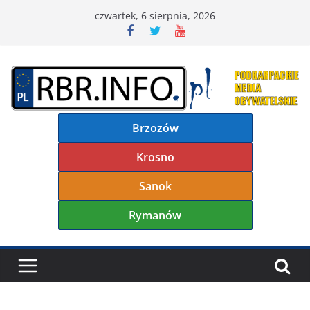
Przejdź
czwartek, 6 sierpnia, 2026
do
treści
Brzozów
Krosno
Sanok
Rymanów