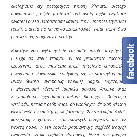
ekologiczne czy postępujące zmiany klimatu. Dlatego
nowoczesne „religie protestu” odkrywają logiki rządzące
światem przed narodzinami kapitalizmu i monoteistycznych
religii. Starają się na nowo „zaczarować” świat, uczynić go
przestrzenią magicznych praktyk.
Kolektyw Hex wykorzystuje rozmaite media artystyczne
i sięga do wielu tradycji. W ich praktykach zachodni
ezoteryzm, tarot, magiczne kręgi, mitologie europejskie
i wierzenia słowiańskie spotykają się ze starożytną ideą
Duszy Świata, symboliką Wielkiej Bogini, zwyczajami
i wierzeniami rdzennej ludności obydwu Ameryk oraz
z symbolami, legendami i mitami Bliskiego i Dalekiego
Wschodu. Każda z osób wnosi do wspólnych działań własną
wrażliwość i osobisty język formalny. Zaczarowując świat,
korzystają z gotowych, starodawnych przepisów, ale też
tworzą nowe. W ten sposób podtrzymują ciągłość tradycji
tworzenia sztuki głęboko duchowej, która nie podąża