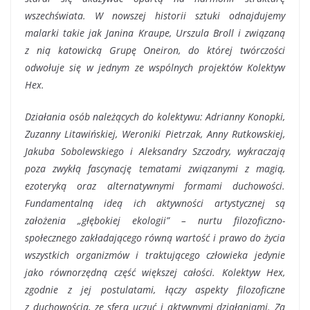
wszechświata. W nowszej historii sztuki odnajdujemy
malarki takie jak Janina Kraupe, Urszula Broll i związaną
z nią katowicką Grupę Oneiron, do której twórczości
odwołuje się w jednym ze wspólnych projektów Kolektyw
Hex.
Działania osób należących do kolektywu: Adrianny Konopki,
Zuzanny Litawińskiej, Weroniki Pietrzak, Anny Rutkowskiej,
Jakuba Sobolewskiego i Aleksandry Szczodry, wykraczają
poza zwykłą fascynację tematami związanymi z magią,
ezoteryką oraz alternatywnymi formami duchowości.
Fundamentalną ideą ich aktywności artystycznej są
założenia „głębokiej ekologii” – nurtu filozoficzno-
społecznego zakładającego równą wartość i prawo do życia
wszystkich organizmów i traktującego człowieka jedynie
jako równorzędną część większej całości. Kolektyw Hex,
zgodnie z jej postulatami, łączy aspekty filozoficzne
z duchowością, ze sferą uczuć i aktywnymi działaniami. Za