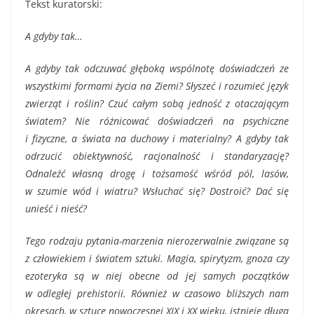
Tekst kuratorski:
A gdyby tak…
A gdyby tak odczuwać głęboką wspólnotę doświadczeń ze
wszystkimi formami życia na Ziemi? Słyszeć i rozumieć język
zwierząt i roślin? Czuć całym sobą jedność z otaczającym
światem? Nie różnicować doświadczeń na psychiczne
i fizyczne, a świata na duchowy i materialny? A gdyby tak
odrzucić obiektywność, racjonalność i standaryzację?
Odnaleźć własną drogę i tożsamość wśród pól, lasów,
w szumie wód i wiatru? Wsłuchać się? Dostroić? Dać się
unieść i nieść?
Tego rodzaju pytania-marzenia nierozerwalnie związane są
z człowiekiem i światem sztuki. Magia, spirytyzm, gnoza czy
ezoteryka są w niej obecne od jej samych początków
w odległej prehistorii. Również w czasowo bliższych nam
okresach, w sztuce nowoczesnej XIX i XX wieku, istnieje długa