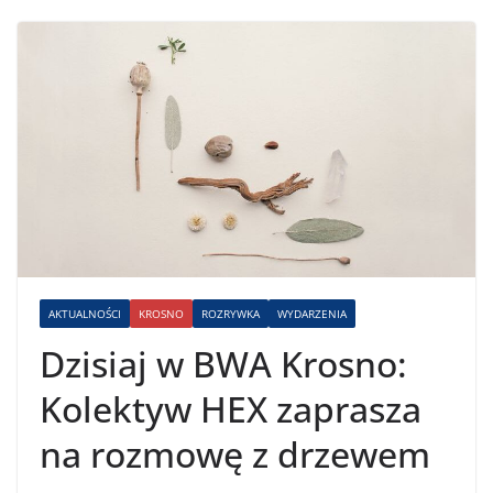
AKTUALNOŚCI
KROSNO
ROZRYWKA
WYDARZENIA
Dzisiaj w BWA Krosno:
Kolektyw HEX zaprasza
na rozmowę z drzewem