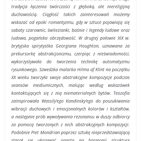
tradycja łączenia twórczości z głęboką, ale niereligijną
duchowością. Ciągłość takich zainteresowań możemy
wskazać od epoki romantyzmu, gdy w sztuce pojawiają się
sabaty czarownic, świtezianki, baśnie i legendy ludowe oraz
ludowa, pogańska obrzędowość. W drugiej połowie XIX w.
brytyjska spirytystka Georgiana Houghton, uznawana za
prekursorkę abstrakcjonizmu, czerpiąc z nieświadomości,
wykorzystywała do tworzenia technikę automatyzmu
rysunkowego. Szwedzka malarka Hilma af Klint na początku
XX wieku tworzyła swoje abstrakcyjne kompozycje podczas
seansów mediumicznych, malując według wskazówek
kontaktujących się z nią niematerialnych bytów. Teozofia
zainspirowała Wassily’ego Kandinsky’ego do poszukiwania
wibracji duchowych i emocjonalnych kolorów i kształtów,
a następnie prób wywoływania rezonansu w duszy odbiorcy
za pomocą tworzonych z nich abstrakcyjnych kompozycji.
Podobnie Piet Mondrian poprzez sztukę nieprzedstawiającą
starał się ukazywać opartą na harmonii strukturę