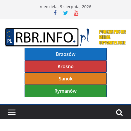
Przejdź
niedziela, 9 sierpnia, 2026
do
treści
Brzozów
Krosno
Sanok
Rymanów