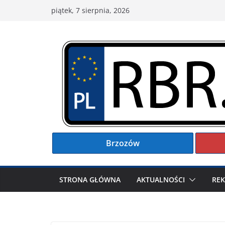
Przejdź
piątek, 7 sierpnia, 2026
do
treści
Brzozów
STRONA GŁÓWNA
AKTUALNOŚCI
RE