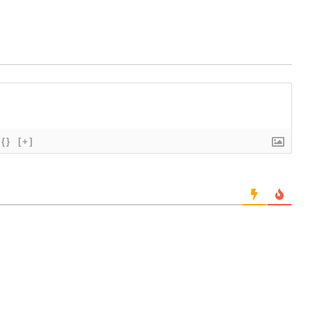
{}
[+]