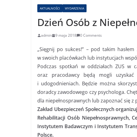
AKTUALNOŚCI
WYDARZENIA
Dzień Osób z Niepeł
admin
9 maja 2018
0 Comments
„Sięgnij po sukces!” – pod takim hasłem
w swoich placówkach lub instytucjach wsp
Podczas spotkań w oddziałach ZUS w cał
oraz pracodawcy będą mogli uzyskać 
i udogodnieniach. Będzie można skorzysta
doradcy zawodowego czy psychologa. Chę
dla niepełnosprawnych lub zapoznać się z 
Zakład Ubezpieczeń Społecznych organiz
Rehabilitacji Osób Niepełnosprawnych, 
Instytutem Badawczym i Instytutem Tran
Polsce.