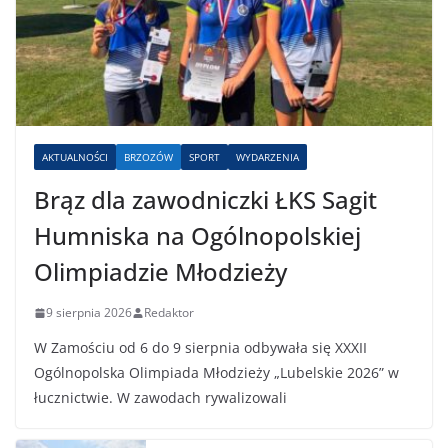
AKTUALNOŚCI
BRZOZÓW
SPORT
WYDARZENIA
Brąz dla zawodniczki ŁKS Sagit
Humniska na Ogólnopolskiej
Olimpiadzie Młodzieży
9 sierpnia 2026
Redaktor
W Zamościu od 6 do 9 sierpnia odbywała się XXXII
Ogólnopolska Olimpiada Młodzieży „Lubelskie 2026” w
łucznictwie. W zawodach rywalizowali