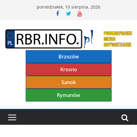
Przejdź
poniedziałek, 10 sierpnia, 2026
do
treści
Brzozów
Krosno
Sanok
Rymanów