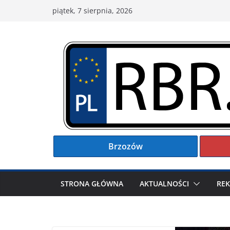
Przejdź
piątek, 7 sierpnia, 2026
do
treści
Brzozów
STRONA GŁÓWNA
AKTUALNOŚCI
RE