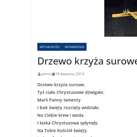
AKTUALNOŚCI
WYDARZENIA
Drzewo krzyża surow
admin
18 kwietnia 2014
Drzewo krzyża surowe,
Tyś ciało Chrystusowe dźwigało.
Marii Panny lamenty
I bok święty rozcięty widziało.
Na Ciebie krew i woda
I łaska Chrystusowa spłynęły.
Na Tobie Kościół święty