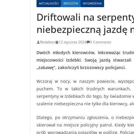
AKTUALNOŚCI
BRZOZÓW
WYDARZENIA
Driftowali na serpent
niebezpieczną jazdę
Redaktor
12 stycznia 2024
0 Comments
Dwóch młodych kierowców, lekceważąc trudne
miejscowości Izdebki. Swoją jazdą stwarzal
„zabawę”, zakończyli brzozowscy policjanci.
Wczoraj w nocy, w naszym powiecie, występo
puchem. To w takich trudnych warunkach, 
serpentyny w Izdebkach do tego, by świadomie w
szalenie niebezpieczna nie tylko dla kierowcy, a
Dlatego, po otrzymaniu zgłoszenia, o niebez
skierował na miejsce policyjny patrol. Kiedy k
prób wprowadzania pojazdów w poślizg. Policjan