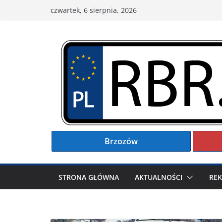
Przejdź
czwartek, 6 sierpnia, 2026
do
treści
Brzozów
STRONA GŁÓWNA
AKTUALNOŚCI
RE