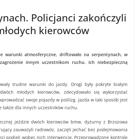
ynach. Policjanci zakończyli
 młodych kierowców
 warunki atmosferyczne, driftowało na serpentynach, w
i zagrożenie innym uczestnikom ruchu. Ich niebezpieczną
wały trudne warunki do jazdy. Drogi były pokryte białym
dwóch młodych kierowców, zdecydowało się wykorzystać
prowadzać swoje pojazdy w poślizg. Jazda w taki sposób jest
le także dla innych uczestników ruchu.
piecznej jeździe dwóch kierowców bmw, dyżurny z Brzozowa
ierujący zauważyli radiowóz, zaczęli jechać bez podejmowania
ci podjęli wobec nich interwencję. Przeprowadzone kontrole