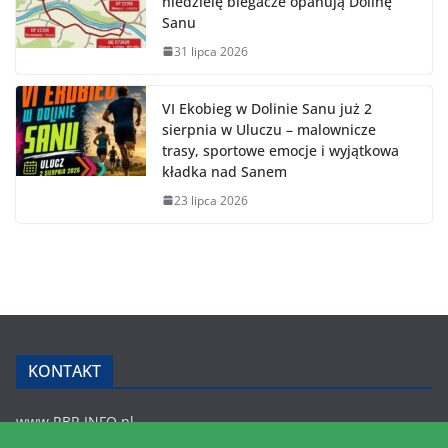
niedzielę biegacze opanują Dolinę
Sanu
31 lipca 2026
VI Ekobieg w Dolinie Sanu już 2
sierpnia w Uluczu – malownicze
trasy, sportowe emocje i wyjątkowa
kładka nad Sanem
23 lipca 2026
KONTAKT
www.RBR.INFO.pl
Zmiennica 147