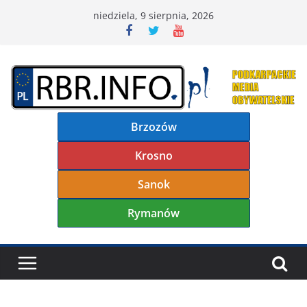
Przejdź
niedziela, 9 sierpnia, 2026
do
treści
Brzozów
Krosno
Sanok
Rymanów