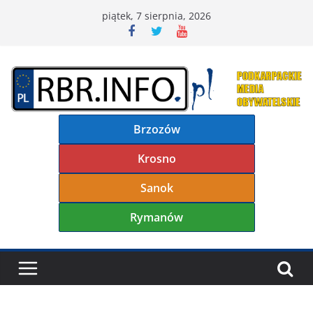
Przejdź
piątek, 7 sierpnia, 2026
do
treści
Brzozów
Krosno
Sanok
Rymanów