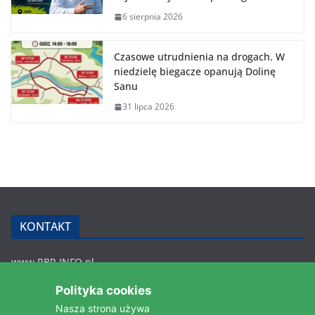
6 sierpnia 2026
Czasowe utrudnienia na drogach. W
niedzielę biegacze opanują Dolinę
Sanu
31 lipca 2026
KONTAKT
www.RBR.INFO.pl
Zmiennica 147
Polityka cookies
36-200 Brzozów
Nasza strona używa
rbr.info.pl@gmail.com