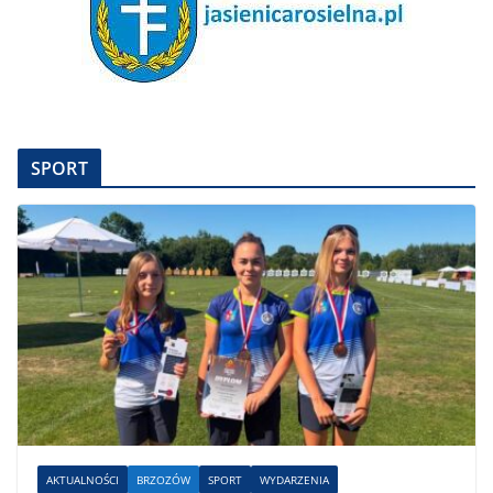
SPORT
AKTUALNOŚCI
BRZOZÓW
SPORT
WYDARZENIA