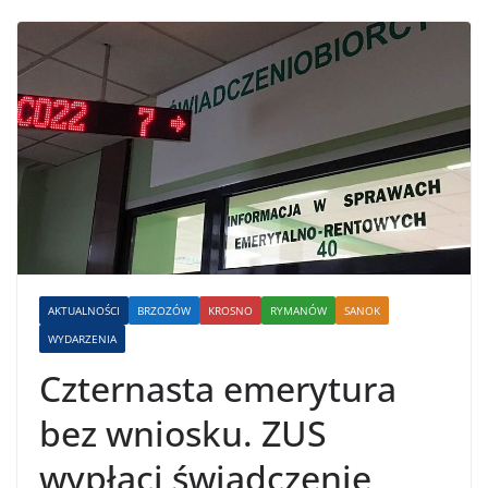
AKTUALNOŚCI
BRZOZÓW
KROSNO
RYMANÓW
SANOK
WYDARZENIA
Czternasta emerytura
bez wniosku. ZUS
wypłaci świadczenie