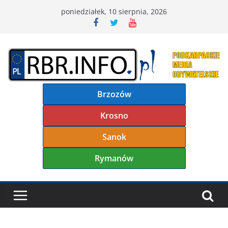
Przejdź
poniedziałek, 10 sierpnia, 2026
do
treści
Brzozów
Krosno
Sanok
Rymanów