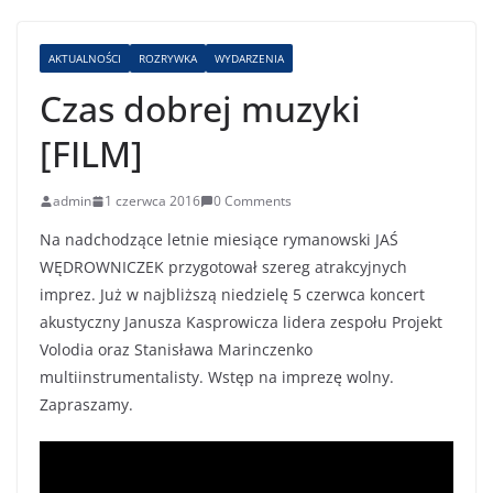
AKTUALNOŚCI
ROZRYWKA
WYDARZENIA
Czas dobrej muzyki
[FILM]
admin
1 czerwca 2016
0 Comments
Na nadchodzące letnie miesiące rymanowski JAŚ
WĘDROWNICZEK przygotował szereg atrakcyjnych
imprez. Już w najbliższą niedzielę 5 czerwca koncert
akustyczny Janusza Kasprowicza lidera zespołu Projekt
Volodia oraz Stanisława Marinczenko
multiinstrumentalisty. Wstęp na imprezę wolny.
Zapraszamy.