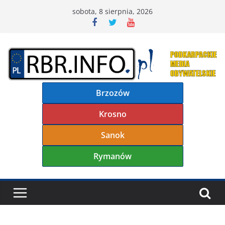
Przejdź
sobota, 8 sierpnia, 2026
do
treści
Brzozów
Krosno
Sanok
Rymanów