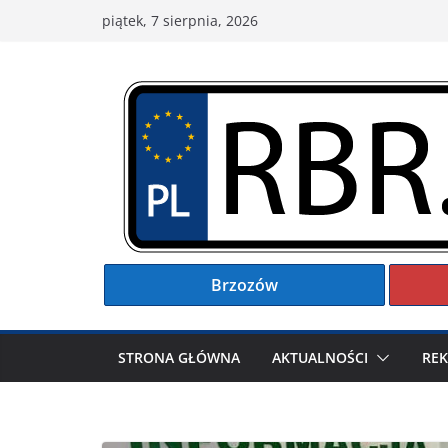
Przejdź
piątek, 7 sierpnia, 2026
do
treści
Brzozów
STRONA GŁÓWNA
AKTUALNOŚCI
RE