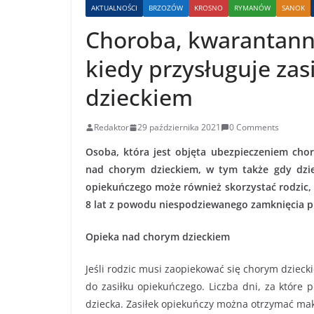
AKTUALNOŚCI
BRZOZÓW
KROSNO
RYMANÓW
SANOK
Choroba, kwarantanna
kiedy przysługuje zas
dzieckiem
Redaktor
29 października 2021
0 Comments
Osoba, która jest objęta ubezpieczeniem cho
nad chorym dzieckiem, w tym także gdy dziec
opiekuńczego może również skorzystać rodzic,
8 lat z powodu niespodziewanego zamknięcia pl
Opieka nad chorym dzieckiem
Jeśli rodzic musi zaopiekować się chorym dzieck
do zasiłku opiekuńczego. Liczba dni, za które 
dziecka. Zasiłek opiekuńczy można otrzymać ma