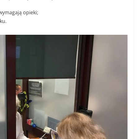
 wymagają opieki;
ku.