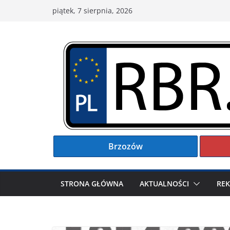
Przejdź
piątek, 7 sierpnia, 2026
do
treści
Brzozów
STRONA GŁÓWNA
AKTUALNOŚCI
RE