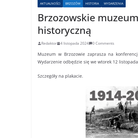
AKTUALNOŚCI
BRZOZÓW
HISTORIA
WYDARZENIA
Brzozowskie muzeum 
historyczną
Redaktor
4 listopada 2024
0 Comments
Muzeum w Brzozowie zaprasza na konferencję 
Wydarzenie odbędzie się we wtorek 12 listopada 
Szczegóły na plakacie.