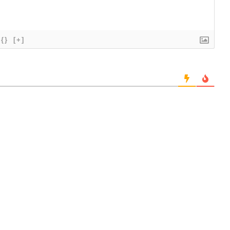
{}
[+]