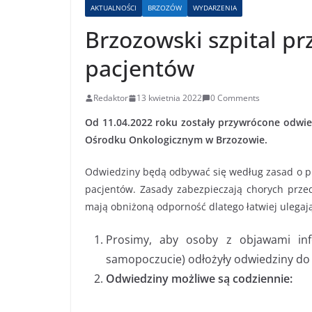
AKTUALNOŚCI
BRZOZÓW
WYDARZENIA
Brzozowski szpital pr
pacjentów
Redaktor
13 kwietnia 2022
0 Comments
Od 11.04.2022 roku zostały przywrócone odwie
Ośrodku Onkologicznym w Brzozowie.
Odwiedziny będą odbywać się według zasad o prz
pacjentów. Zasady zabezpieczają chorych prze
mają obniżoną odporność dlatego łatwiej ulegają
Prosimy, aby osoby z objawami infe
samopoczucie) odłożyły odwiedziny do
Odwiedziny możliwe są codziennie: