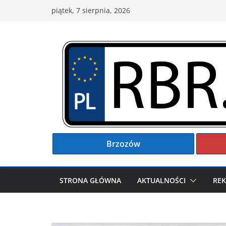
Przejdź
piątek, 7 sierpnia, 2026
do
treści
Brzozów
STRONA GŁÓWNA
AKTUALNOŚCI
RE