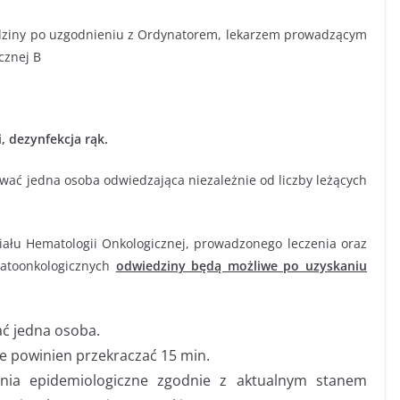
dziny po uzgodnieniu z Ordynatorem, lekarzem prowadzącym
cznej B
 dezynfekcja rąk.
ać jedna osoba odwiedzająca niezależnie od liczby leżących
iału Hematologii Onkologicznej, prowadzonego leczenia oraz
matoonkologicznych
odwiedziny będą możliwe po uzyskaniu
ć jedna osoba.
ie powinien przekraczać 15 min.
enia epidemiologiczne zgodnie z aktualnym stanem