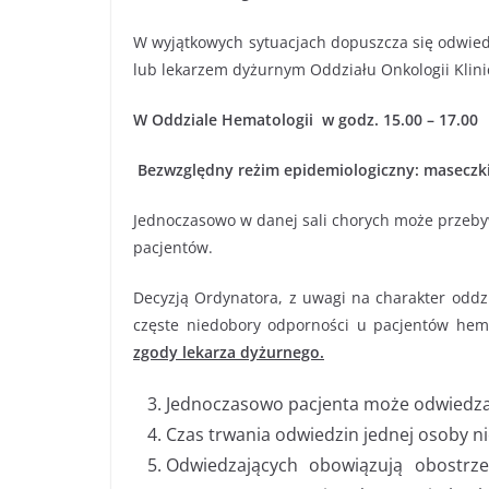
W wyjątkowych sytuacjach dopuszcza się odwie
lub lekarzem dyżurnym Oddziału Onkologii Klini
W Oddziale Hematologii w godz. 15.00 – 17.00
Bezwzględny reżim epidemiologiczny: maseczki,
Jednoczasowo w danej sali chorych może przebyw
pacjentów.
Decyzją Ordynatora, z uwagi na charakter oddz
częste niedobory odporności u pacjentów he
zgody lekarza dyżurnego.
Jednoczasowo pacjenta może odwiedza
Czas trwania odwiedzin jednej osoby n
Odwiedzających obowiązują obostrz