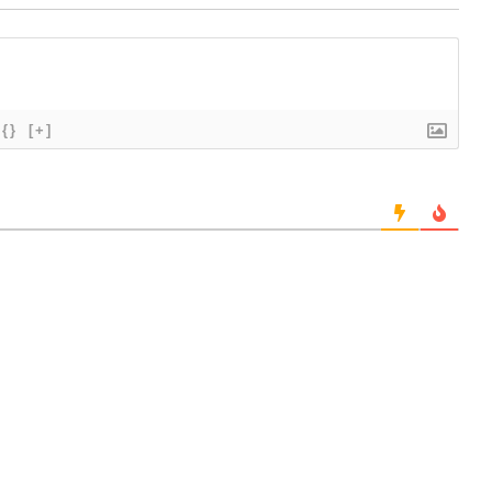
{}
[+]