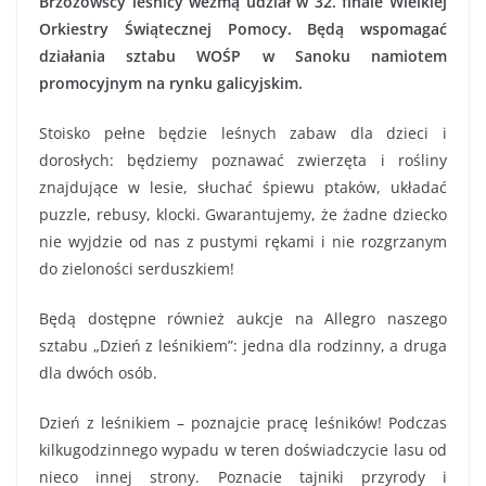
Brzozowscy leśnicy wezmą udział w 32. finale Wielkiej
Orkiestry Świątecznej Pomocy. Będą wspomagać
działania sztabu WOŚP w Sanoku namiotem
promocyjnym na rynku galicyjskim.
Stoisko pełne będzie leśnych zabaw dla dzieci i
dorosłych: będziemy poznawać zwierzęta i rośliny
znajdujące w lesie, słuchać śpiewu ptaków, układać
puzzle, rebusy, klocki. Gwarantujemy, że żadne dziecko
nie wyjdzie od nas z pustymi rękami i nie rozgrzanym
do zieloności serduszkiem!
Będą dostępne również aukcje na Allegro naszego
sztabu „Dzień z leśnikiem”: jedna dla rodzinny, a druga
dla dwóch osób.
Dzień z leśnikiem – poznajcie pracę leśników! Podczas
kilkugodzinnego wypadu w teren doświadczycie lasu od
nieco innej strony. Poznacie tajniki przyrody i