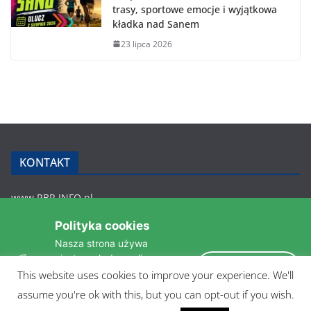
trasy, sportowe emocje i wyjątkowa
kładka nad Sanem
23 lipca 2026
KONTAKT
www.RBR.INFO.pl
Zmiennica 147
Polityka cookies
36-200 Brzozów
Nasza strona używa
rbr.info.pl@gmail.com
ciasteczek do analizy
tel.: 607 548 627
Akceptuję
statystyk i zapewnienia
This website uses cookies to improve your experience. We'll
POLITYKA PRYWATNOŚCI
takiego samego działania
assume you're ok with this, but you can opt-out if you wish.
pomiędzi wizytami.