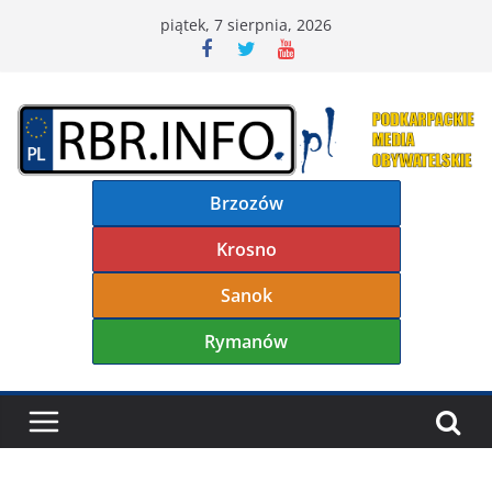
Przejdź
piątek, 7 sierpnia, 2026
do
treści
Brzozów
Krosno
Sanok
Rymanów