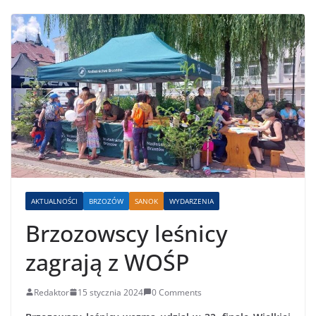
AKTUALNOŚCI
BRZOZÓW
SANOK
WYDARZENIA
Brzozowscy leśnicy
zagrają z WOŚP
Redaktor
15 stycznia 2024
0 Comments