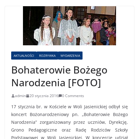
AKTUALNOŚCI
ROZRYWKA
WYDARZENIA
Bohaterowie Bożego
Narodzenia [FOTO]
admin
20 stycznia 2016
0 Comments
17 stycznia br. w Kościele w Woli Jasienickiej odbył się
koncert Bożonarodzeniowy pn. „Bohaterowie Bożego
Narodzenia” zorganizowany przez uczniów, Dyrekcję,
Grono Pedagogiczne oraz Radę Rodziców Szkoły
Podstawowej w Woli Jasienickiej. W koncercie udział