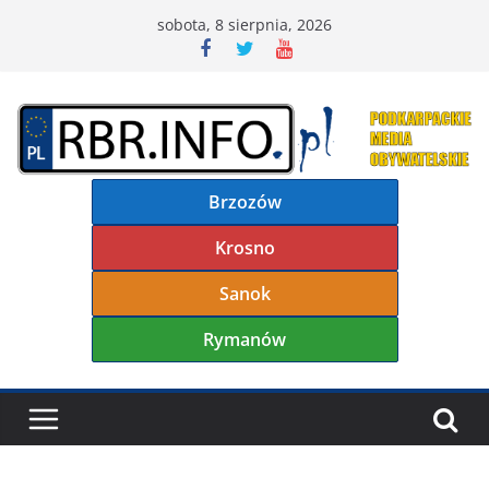
Przejdź
sobota, 8 sierpnia, 2026
do
treści
Brzozów
Krosno
Sanok
Rymanów