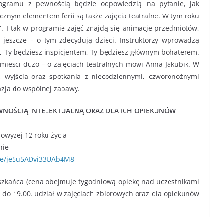
rogramu z pewnością będzie odpowiedzią na pytanie, jak
cznym elementem ferii są także zajęcia teatralne. W tym roku
. I tak w programie zajęć znajdą się animacje przedmiotów,
 jeszcze – o tym zdecydują dzieci. Instruktorzy wprowadzą
m, Ty będziesz inspicjentem, Ty będziesz głównym bohaterem.
 mieści dużo – o zajęciach teatralnych mówi Anna Jakubik. W
ź wyjścia oraz spotkania z niecodziennymi, czworonożnymi
azja do wspólnej zabawy.
RAWNOŚCIĄ INTELEKTUALNĄ ORAZ DLA ICH OPIEKUNÓW
owyżej 12 roku życia
nie
gle/je5u5ADvi33UAb4M8
eszkańca (cena obejmuje tygodniową opiekę nad uczestnikami
 do 19.00, udział w zajęciach zbiorowych oraz dla opiekunów