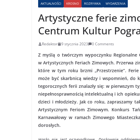
AKTUALNOŚCI
KROSNO
ROZRYWKA
WYDARZENIA
Artystyczne ferie zi
Centrum Kultur Pogra
Redaktor
9 stycznia 2023
0 Comments
Z myślą o twórczym wypoczynku Regionalne C
w Artystycznych Feriach Zimowych. Przerwa z
które w tym roku brzmi „Przestrzenie”. Fer
może być skarbnicą wiedzy i wspomnień, do k
tegorocznych ferii znalazły się: w pierwszym t
niepełnosprawnością intelektualną i ich opiek
dzieci i młodzieży. Jak co roku, zapraszamy t
Artystycznym Feriom Zimowym. Konkurs Tańca
Karnawałowy w ramach Zimowego Miasteczka, 
dorosłych.
Hasło nie jest przypadkowe. Dosłownie oddajemy 