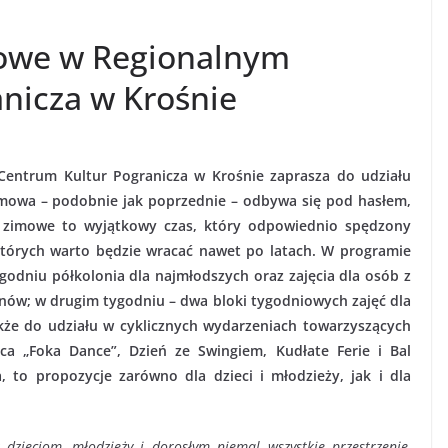
mowe w Regionalnym
nicza w Krośnie
entrum Kultur Pogranicza w Krośnie zaprasza do udziału
imowa – podobnie jak poprzednie – odbywa się pod hasłem,
ie zimowe to wyjątkowy czas, który odpowiednio spędzony
tórych warto będzie wracać nawet po latach. W programie
ygodniu półkolonia dla najmłodszych oraz zajęcia dla osób z
unów; w drugim tygodniu – dwa bloki tygodniowych zajęć dla
akże do udziału w cyklicznych wydarzeniach towarzyszących
 „Foka Dance”, Dzień ze Swingiem, Kudłate Ferie i Bal
to propozycje zarówno dla dzieci i młodzieży, jak i dla
dzieciom, młodzieży i dorosłym niemal wszystkie przestrzenie,