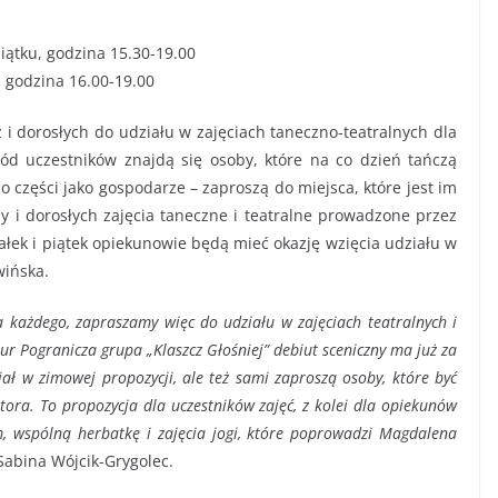
iątku, godzina 15.30-19.00
, godzina 16.00-19.00
i dorosłych do udziału w zajęciach taneczno-teatralnych dla
ód uczestników znajdą się osoby, które na co dzień tańczą
po części jako gospodarze – zaproszą do miejsca, które jest im
y i dorosłych zajęcia taneczne i teatralne prowadzone przez
łek i piątek opiekunowie będą mieć okazję wzięcia udziału w
wińska.
a każdego, zapraszamy więc do udziału w zajęciach teatralnych i
r Pogranicza grupa „Klaszcz Głośniej” debiut sceniczny ma już za
iał w zimowej propozycji, ale też sami zaproszą osoby, które być
ktora. To propozycja dla uczestników zajęć, z kolei dla opiekunów
 wspólną herbatkę i zajęcia jogi, które poprowadzi Magdalena
Sabina Wójcik-Grygolec.