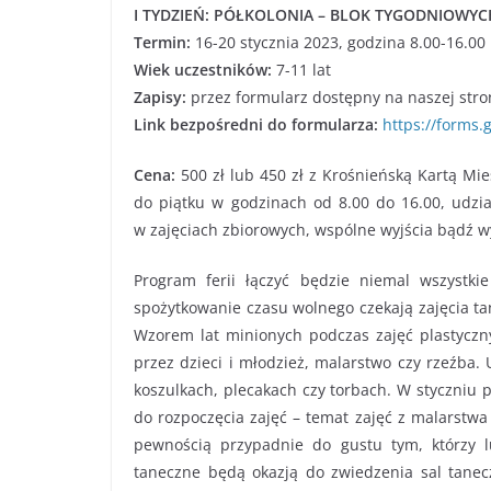
I TYDZIEŃ: PÓŁKOLONIA – BLOK TYGODNIOWY
Termin:
16-20 stycznia 2023, godzina 8.00-16.00
Wiek uczestników:
7-11 lat
Zapisy:
przez formularz dostępny na naszej stro
Link bezpośredni do formularza:
https://form
Cena:
500 zł lub 450 zł z Krośnieńską Kartą Mi
do piątku w godzinach od 8.00 do 16.00, udzia
w zajęciach zbiorowych, wspólne wyjścia bądź wy
Program ferii łączyć będzie niemal wszystk
spożytkowanie czasu wolnego czekają zajęcia ta
Wzorem lat minionych podczas zajęć plastycz
przez dzieci i młodzież, malarstwo czy rzeźba.
koszulkach, plecakach czy torbach. W styczniu pr
do rozpoczęcia zajęć – temat zajęć z malarstwa
pewnością przypadnie do gustu tym, którzy lu
taneczne będą okazją do zwiedzenia sal tanec