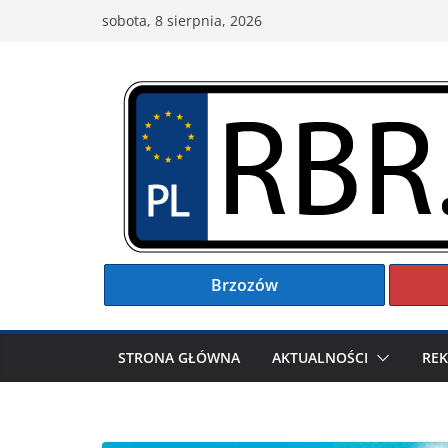
Przejdź
sobota, 8 sierpnia, 2026
do
treści
Brzozów
STRONA GŁÓWNA
AKTUALNOŚCI
RE