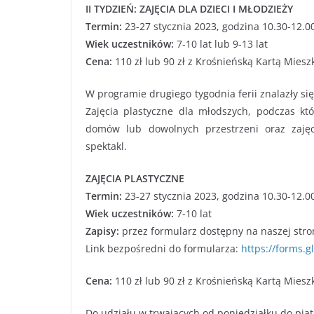
II TYDZIEŃ: ZAJĘCIA DLA DZIECI I MŁODZIEŻY
Termin:
23-27 stycznia 2023, godzina 10.30-12.0
Wiek uczestników:
7-10 lat lub 9-13 lat
Cena:
110 zł lub 90 zł z Krośnieńską Kartą Mies
W programie drugiego tygodnia ferii znalazły si
Zajęcia plastyczne dla młodszych, podczas kt
domów lub dowolnych przestrzeni oraz zajęc
spektakl.
ZAJĘCIA PLASTYCZNE
Termin:
23-27 stycznia 2023, godzina 10.30-12.0
Wiek uczestników:
7-10 lat
Zapisy:
przez formularz dostępny na naszej stro
Link bezpośredni do formularza:
https://forms.
Cena:
110 zł lub 90 zł z Krośnieńską Kartą Mies
Do udziału w trwających od poniedziałku do pią