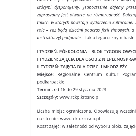
którymi dysponujemy. Jednocześnie dajemy przes
zapraszamy jest otwarte na różnorodność. Dajemy
takich, w których powstają wydarzenia kulturalne. 
role – raz będą dziećmi podczas ferii zimowych, a
instruktorzy) podpowie
– tak o tegorocznym haśle 
I TYDZIEŃ: PÓŁKOLONIA – BLOK TYGODNIOWY
I TYDZIEŃ: ZAJĘCIA DLA OSÓB Z NIEPEŁNOSPR
II TYDZIEŃ: ZAJĘCIA DLA DZIECI I MŁODZIEŻY
Miejsce:
Regionalne Centrum Kultur Pogran
podkarpackie
Termin:
od 16 do 29 stycznia 2023
Szczegóły:
www.rckp.krosno.pl
Liczba miejsc ograniczona. Obowiązują wcześnie
na stronie: www.rckp.krosno.pl
Koszt zajęć: w zależności od wyboru bloku zajęc