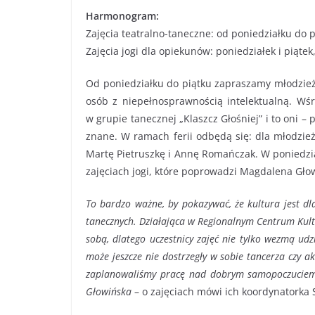
Harmonogram:
Zajęcia teatralno-taneczne: od poniedziałku do p
Zajęcia jogi dla opiekunów: poniedziałek i piątek
Od poniedziałku do piątku zapraszamy młodzież 
osób z niepełnosprawnością intelektualną. Wśr
w grupie tanecznej „Klaszcz Głośniej” i to oni – 
znane. W ramach ferii odbędą się: dla młodzież
Martę Pietruszkę i Annę Romańczak. W poniedzia
zajęciach jogi, które poprowadzi Magdalena Gło
To bardzo ważne, by pokazywać, że kultura jest dl
tanecznych. Działająca w Regionalnym Centrum Kultu
sobą, dlatego uczestnicy zajęć nie tylko wezmą udz
może jeszcze nie dostrzegły w sobie tancerza czy a
zaplanowaliśmy pracę nad dobrym samopoczuciem,
Głowińska
– o zajęciach mówi ich koordynatorka 