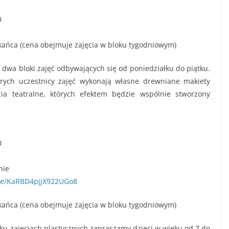
0
zkańca (cena obejmuje zajęcia w bloku tygodniowym)
ę dwa bloki zajęć odbywających się od poniedziałku do piątku.
órych uczestnicy zajęć wykonają własne drewniane makiety
ia teatralne, których efektem będzie wspólnie stworzony
0
nie
gle/KaRBD4pjjX922UGo8
zkańca (cena obejmuje zajęcia w bloku tygodniowym)
tku zajęciach plastycznych zapraszamy dzieci w wieku od 7 do