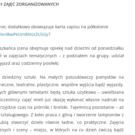
CH ZAJĘĆ ZORGANIZOWANYCH
nie; dodatkowo obowiązuje karta zapisu na półkolonie
s.gle/4kwPeUmBNsx3USGy7
eszkańca (cena obejmuje opiekę nad dziećmi od poniedziałku
ł w zajęciach tematycznych – z podziałem na grupy, udział
jazd oraz codzienny posiłek)
ie dziedziny sztuki. Na małych poszukiwaczy pomysłów na
neczne, teatralne, plastyczne, wspólne wyjścia bądź wyjazdy.
nych głównymi tematami będą sztuka użytkowa – uwielbiana
 Uczestnicy zajęć mieli już okazję wykonać własne nadruki na
zyjdzie czas na piórniki i breloki. Tajemnicą pozostanie – aż
 sztalugowego. Z kolei praca z gliną i tworzenie lampionów z
bią stworzyć dzieło równie ładne, co praktyczne. Zajęcia
znych i sceny – miejsc, w których na co dzień ćwiczą bądź