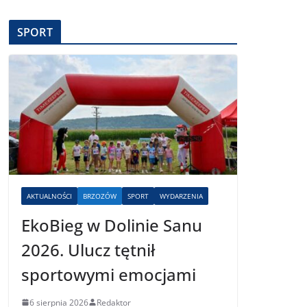
SPORT
AKTUALNOŚCI
BRZOZÓW
SPORT
WYDARZENIA
EkoBieg w Dolinie Sanu
2026. Ulucz tętnił
sportowymi emocjami
6 sierpnia 2026
Redaktor