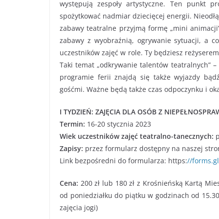
występują zespoły artystyczne. Ten punkt p
spożytkować nadmiar dziecięcej energii. Nieodłą
zabawy teatralne przyjmą formę „mini animacji”
zabawy z wyobraźnią, ogrywanie sytuacji, a co
uczestników zajęć w role. Ty będziesz reżysere
Taki temat „odkrywanie talentów teatralnych” –
programie ferii znajdą się także wyjazdy bąd
gośćmi. Ważne będą także czas odpoczynku i ok
I TYDZIEŃ: ZAJĘCIA DLA OSÓB Z NIEPEŁNOSP
Termin:
16-20 stycznia 2023
Wiek uczestników zajęć teatralno-tanecznych:
p
Zapisy:
przez formularz dostępny na naszej stro
Link bezpośredni do formularza: https:
//forms.
Cena:
200 zł lub 180 zł z Krośnieńską Kartą Mi
od poniedziałku do piątku w godzinach od 15.30
zajęcia jogi)