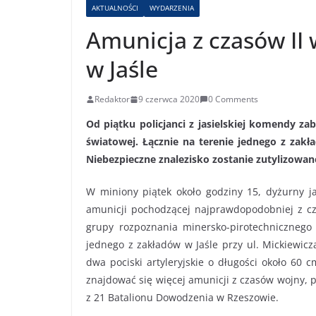
AKTUALNOŚCI
WYDARZENIA
Amunicja z czasów II
w Jaśle
Redaktor
9 czerwca 2020
0 Comments
Od piątku policjanci z jasielskiej komendy zab
światowej. Łącznie na terenie jednego z zakła
Niebezpieczne znalezisko zostanie zutylizowa
W miniony piątek około godziny 15, dyżurny jas
amunicji pochodzącej najprawdopodobniej z cza
grupy rozpoznania minersko-pirotechnicznego j
jednego z zakładów w Jaśle przy ul. Mickiewicz
dwa pociski artyleryjskie o długości około 60 
znajdować się więcej amunicji z czasów wojny, p
z 21 Batalionu Dowodzenia w Rzeszowie.