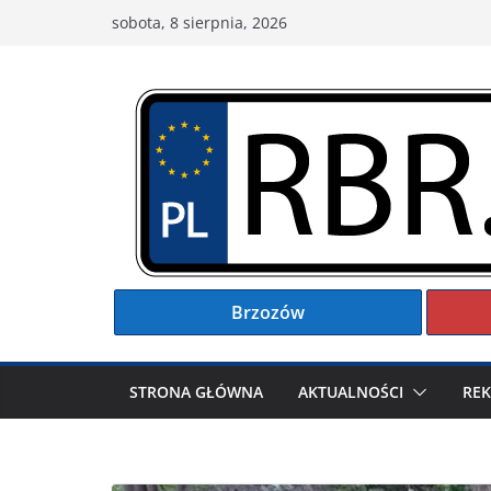
Przejdź
sobota, 8 sierpnia, 2026
do
treści
Brzozów
STRONA GŁÓWNA
AKTUALNOŚCI
RE