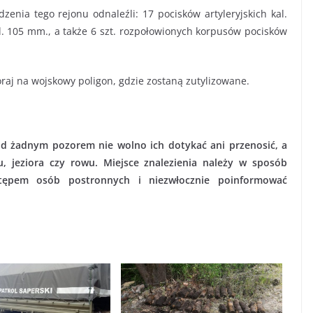
zenia tego rejonu odnaleźli: 17 pocisków artyleryjskich kal.
l. 105 mm., a także 6 szt. rozpołowionych korpusów pocisków
raj na wojskowy poligon, gdzie zostaną zutylizowane.
od żadnym pozorem nie wolno ich dotykać ani przenosić, a
, jeziora czy rowu. Miejsce znalezienia należy w sposób
stępem osób postronnych i niezwłocznie poinformować