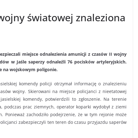
 wojny światowej znaleziona
ezpieczali miejsce odnalezienia amunicji z czasów II wojny
dów w Jaśle saperzy odnaleźli 76 pocisków artyleryjskich.
ne na wojskowym poligonie.
ielskiej komendy policji otrzymał informację o znalezieniu
sów wojny. Skierowani na miejsce policjanci z nieetatowej
asielskiej komendy, potwierdzili to zgłoszenie. Na terenie
a, podczas prac ziemnych, operator koparki wydobył z ziemi
cm. Ponieważ zachodziło podejrzenie, że w tym rejonie może
olicjanci zabezpieczyli ten teren do czasu przyjazdu saperów