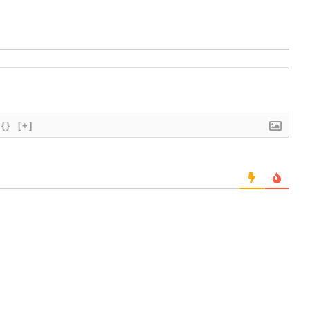
{}
[+]