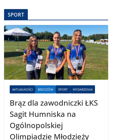
SPORT
AKTUALNOŚCI
BRZOZÓW
SPORT
WYDARZENIA
Brąz dla zawodniczki ŁKS
Sagit Humniska na
Ogólnopolskiej
Olimpiadzie Młodzieży