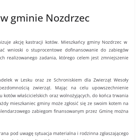
w w gminie Nozdrzec
izuje akcję kastracji kotów. Mieszkańcy gminy Nozdrzec w
dać wnioski o stuprocentowe dofinansowanie do zabiegów
mach realizowanego zadania, którego celem jest zmniejszenie
elek w Lesku oraz ze Schroniskiem dla Zwierząt Wesoły
bezdomnością zwierząt. Mając na celu upowszechnienie
 u kotów właścicielskich oraz wolnożyjących, do końca trwania
każdy mieszkaniec gminy może zgłosić się ze swoim kotem na
ku kalendarzowego zabiegom finansowanym przez Gminę można
e brana pod uwagę sytuacja materialna i rodzinna zgłaszającego