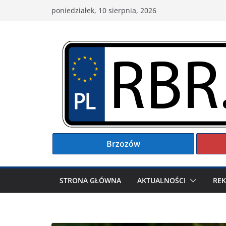
Przejdź
poniedziałek, 10 sierpnia, 2026
do
treści
Brzozów
STRONA GŁÓWNA
AKTUALNOŚCI
RE