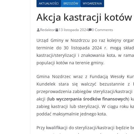
AKTUALNOŚCI
BRZOZÓW
WYDARZENIA
Akcja kastracji kotó
Redaktor
13 listopada 2024
0 Comments
Urząd Gminy w Nozdrzcu po raz kolejny organ
terminie do 30 listopada 2024 r. mogą skła
kastracji/sterylizacji i znakowania kota, w ra
populacji kotów na terenie gminy.
Gmina Nozdrzec wraz z Fundacją Wesoły Kund
Kundelek stara się walczyć bezustannie z 
przeprowadzenia zabiegów sterylizacji/kastracji
akcji (
lub wyczerpania środków finansowych
) 
zabieg kastracji lub sterylizacji. W ciągu ro
poddać maksymalnie jednego kota.
Przy kwalifikacji do sterylizacji/kastracji będzi