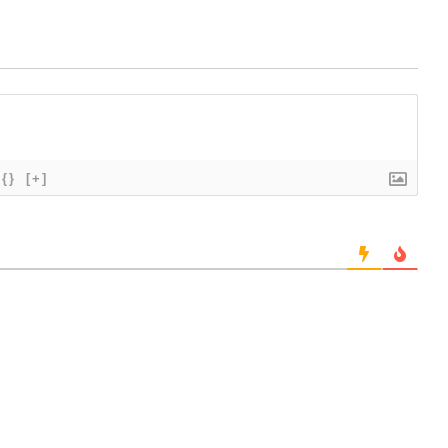
{}
[+]