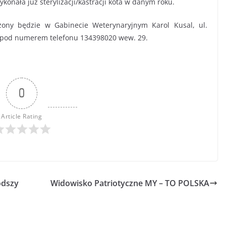
onała już sterylizacji/kastracji kota w danym roku.
adzony będzie w Gabinecie Weterynaryjnym Karol Kusal, ul.
ji pod numerem telefonu 134398020 wew. 29.
0
Article Rating
odszy
Widowisko Patriotyczne MY – TO POLSKA