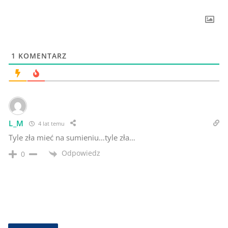
1
KOMENTARZ
L_M
4 lat temu
Tyle zła mieć na sumieniu…tyle zła…
Odpowiedz
0