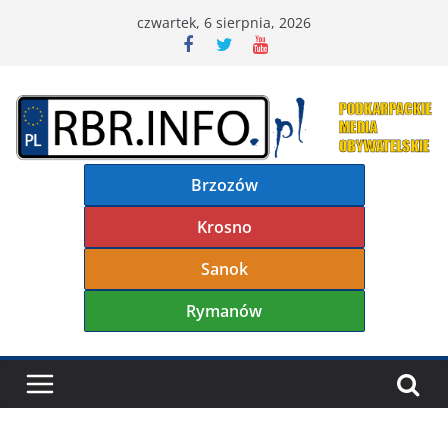
Przejdź
czwartek, 6 sierpnia, 2026
do
treści
Brzozów
Krosno
Sanok
Rymanów