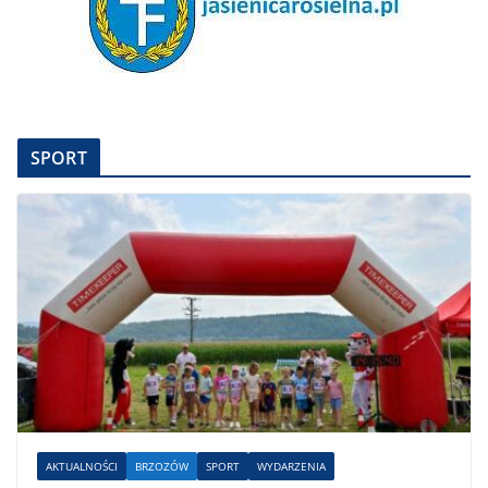
SPORT
AKTUALNOŚCI
BRZOZÓW
SPORT
WYDARZENIA