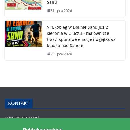
Sanu
31 lipca 2026
VI Ekobieg w Dolinie Sanu już 2
sierpnia w Uluczu – malownicze
trasy, sportowe emocje i wyjątkowa
kładka nad Sanem
23 lipca 2026
KONTAKT
www.RBR.INFO.pl
Zmiennica 147
Polityka cookies