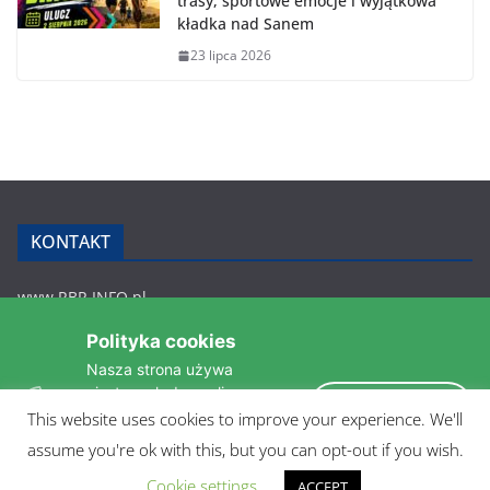
trasy, sportowe emocje i wyjątkowa
kładka nad Sanem
23 lipca 2026
KONTAKT
www.RBR.INFO.pl
Zmiennica 147
Polityka cookies
36-200 Brzozów
Nasza strona używa
rbr.info.pl@gmail.com
ciasteczek do analizy
tel.: 607 548 627
Akceptuję
statystyk i zapewnienia
This website uses cookies to improve your experience. We'll
POLITYKA PRYWATNOŚCI
takiego samego działania
assume you're ok with this, but you can opt-out if you wish.
pomiędzi wizytami.
Czytaj więcej »
Cookie settings
ACCEPT