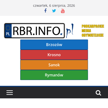
Przejdź
czwartek, 6 sierpnia, 2026
do
treści
Brzozów
Krosno
Sanok
Rymanów