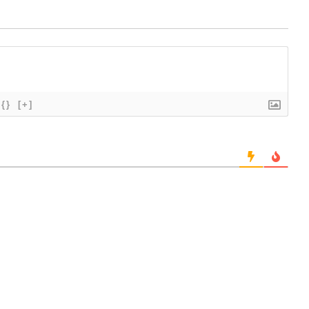
{}
[+]