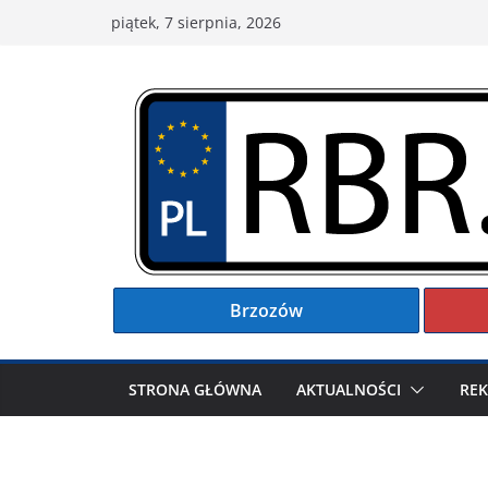
Przejdź
piątek, 7 sierpnia, 2026
do
treści
Brzozów
STRONA GŁÓWNA
AKTUALNOŚCI
RE