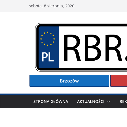
Przejdź
sobota, 8 sierpnia, 2026
do
treści
Brzozów
STRONA GŁÓWNA
AKTUALNOŚCI
RE