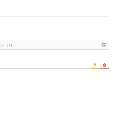
{}
[+]