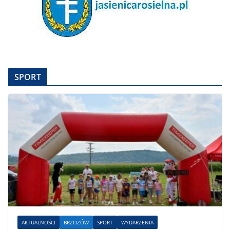
SPORT
AKTUALNOŚCI
BRZOZÓW
SPORT
WYDARZENIA