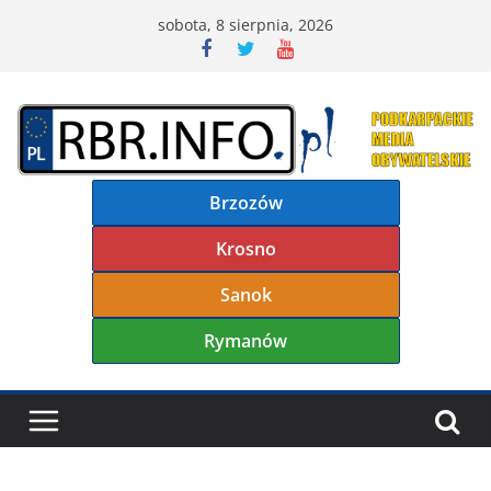
Przejdź
sobota, 8 sierpnia, 2026
do
treści
Brzozów
Krosno
Sanok
Rymanów