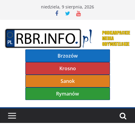
Przejdź
niedziela, 9 sierpnia, 2026
do
treści
Brzozów
Krosno
Sanok
Rymanów