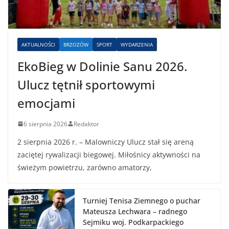
AKTUALNOŚCI
BRZOZÓW
SPORT
WYDARZENIA
EkoBieg w Dolinie Sanu 2026.
Ulucz tętnił sportowymi
emocjami
6 sierpnia 2026
Redaktor
2 sierpnia 2026 r. – Malowniczy Ulucz stał się areną
zaciętej rywalizacji biegowej. Miłośnicy aktywności na
świeżym powietrzu, zarówno amatorzy,
Turniej Tenisa Ziemnego o puchar
Mateusza Lechwara – radnego
Sejmiku woj. Podkarpackiego