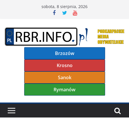
Przejdź
sobota, 8 sierpnia, 2026
do
treści
Brzozów
Krosno
Sanok
Rymanów