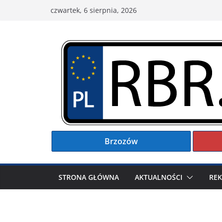
Przejdź
czwartek, 6 sierpnia, 2026
do
treści
Brzozów
STRONA GŁÓWNA
AKTUALNOŚCI
RE