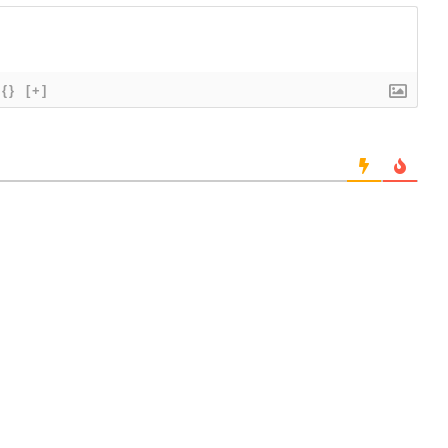
{}
[+]