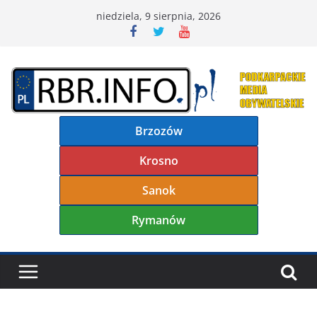
Przejdź
niedziela, 9 sierpnia, 2026
do
treści
Brzozów
Krosno
Sanok
Rymanów