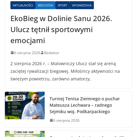
AKTUALNOŚCI
BRZOZÓW
SPORT
WYDARZENIA
EkoBieg w Dolinie Sanu 2026.
Ulucz tętnił sportowymi
emocjami
6 sierpnia 2026
Redaktor
2 sierpnia 2026 r. – Malowniczy Ulucz stał się areną
zaciętej rywalizacji biegowej. Miłośnicy aktywności na
świeżym powietrzu, zarówno amatorzy,
Turniej Tenisa Ziemnego o puchar
Mateusza Lechwara – radnego
Sejmiku woj. Podkarpackiego
6 sierpnia 2026