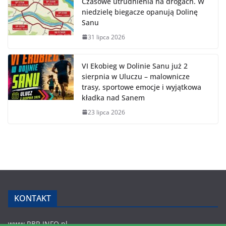
Czasowe utrudnienia na drogach. W
niedzielę biegacze opanują Dolinę
Sanu
31 lipca 2026
VI Ekobieg w Dolinie Sanu już 2
sierpnia w Uluczu – malownicze
trasy, sportowe emocje i wyjątkowa
kładka nad Sanem
23 lipca 2026
KONTAKT
www.RBR.INFO.pl