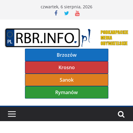
Przejdź
czwartek, 6 sierpnia, 2026
do
treści
Brzozów
Krosno
Sanok
Rymanów