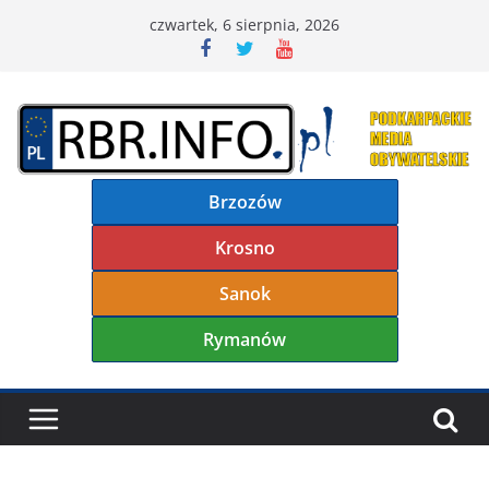
Przejdź
czwartek, 6 sierpnia, 2026
do
treści
Brzozów
Krosno
Sanok
Rymanów