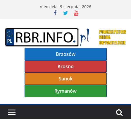
Przejdź
niedziela, 9 sierpnia, 2026
do
treści
Brzozów
Krosno
Sanok
Rymanów