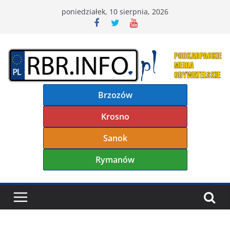
Przejdź
poniedziałek, 10 sierpnia, 2026
do
treści
Brzozów
Krosno
Sanok
Rymanów