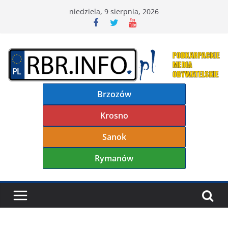
Przejdź
niedziela, 9 sierpnia, 2026
do
treści
Brzozów
Krosno
Sanok
Rymanów