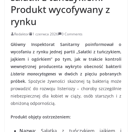
Produkt wycofywany z
rynku
Redaktor
1 czerwca 2026
0 Comments
Główny Inspektorat Sanitarny poinformował o
wycofaniu z rynku jednej partii „Sałatki z tuńczykiem,
jajkiem i ogórkiem” po tym, jak w trakcie kontroli
wewnętrznej producenta wykryto obecność bakterii
Listeria monocytogenes
w dwóch z pięciu pobranych
próbek.
Spożycie żywności skażonej tą bakterią może
prowadzić do rozwoju listeriozy – choroby szczególnie
niebezpiecznej dla kobiet w ciąży, osób starszych i z
obniżoną odpornością.
Produkt objęty ostrzeżeniem:
Nazwa:
Sałatka z tuńczykiem jajkiem i