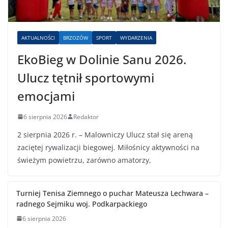
AKTUALNOŚCI
BRZOZÓW
SPORT
WYDARZENIA
EkoBieg w Dolinie Sanu 2026.
Ulucz tętnił sportowymi
emocjami
6 sierpnia 2026
Redaktor
2 sierpnia 2026 r. – Malowniczy Ulucz stał się areną
zaciętej rywalizacji biegowej. Miłośnicy aktywności na
świeżym powietrzu, zarówno amatorzy,
Turniej Tenisa Ziemnego o puchar Mateusza Lechwara –
radnego Sejmiku woj. Podkarpackiego
6 sierpnia 2026