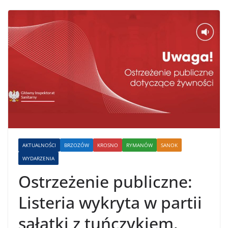
AKTUALNOŚCI
BRZOZÓW
KROSNO
RYMANÓW
SANOK
WYDARZENIA
Ostrzeżenie publiczne:
Listeria wykryta w partii
sałatki z tuńczykiem.